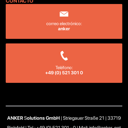
CONTACTO ‍
correo electrónico:
anker
Teléfono:
+49 (0) 521 301 0
ANKER
S
olutions GmbH
| Striegauer Straße 21 | 33719
Bielefeld |
Tel.: +49 (0) 521 301 - 0
|
Mail: info@anker .net