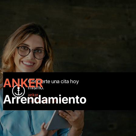
ANKER
Concierte una cita hoy
mismo.
Arrendamiento
anker
+49 (0) 521 301 0