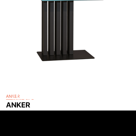
Menú
ANKER
CERRAR
ANKER
El ANKER ofrece a sus clientes
una experiencia de
compra
fluida
y cómoda
, al tiempo que alivia la
carga de trabajo de los cajeros. Las cajas