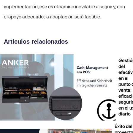
implementación, ese es el camino inevitable a seguir y, con
el apoyo adecuado, la adaptación será factible.
Artículos relacionados
Gestió
del
efecti
en el
punto 
venta:
eficaci
seguri
en el u
diario
Éxito del
proyecto