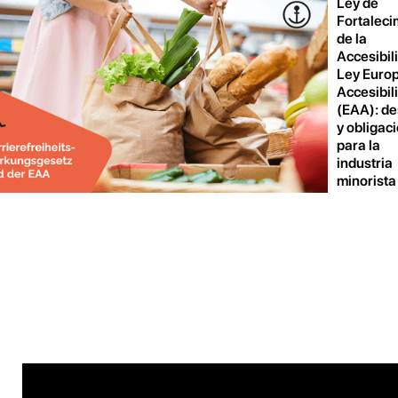
Ley de
Fortaleci
de la
Accesibil
Ley Euro
Accesibil
(EAA): de
y obligac
para la
industria
minorista