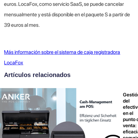
euros. LocaFox, como servicio SaaS, se puede cancelar
mensualmente y está disponible en el paquete S a partir de
39 euros al mes.
Más información sobre el sistema de caja registradora
LocaFox
Artículos relacionados
Gestió
del
efecti
en el
punto 
venta:
eficaci
seguri