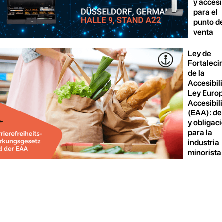
y acces
para el
punto d
venta
Ley de
Fortaleci
de la
Accesibil
Ley Euro
Accesibil
(EAA): de
y obligac
para la
industria
minorista