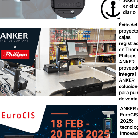
en el u
diario
Éxito del
proyecto
cajas
registra
en Thom
Philipps:
ANKER
proveed
integral
ANKER
solucion
para pun
de venta
ANKER e
EuroCI
2025:
tecnolo
innovad