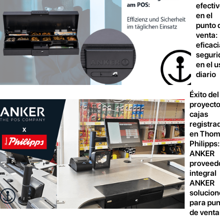
efecti
en el
punto 
venta:
eficaci
seguri
en el u
diario
Éxito del
proyecto
cajas
registra
en Thom
Philipps:
ANKER
proveed
integral
ANKER
solucion
para pun
de venta