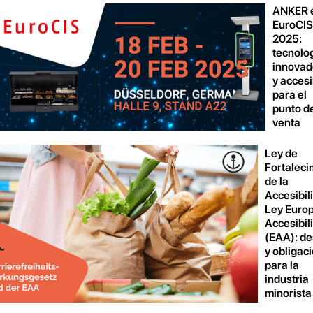
ANKER e
EuroCI
2025:
tecnolo
innovad
y acces
para el
punto d
venta
Ley de
Fortaleci
de la
Accesibil
Ley Euro
Accesibil
(EAA): de
y obligac
para la
industria
minorista