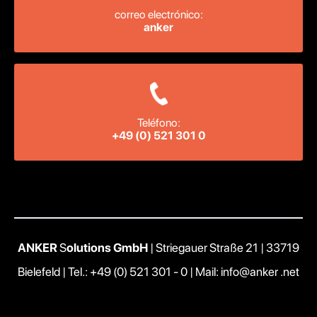
correo electrónico:
anker
Teléfono:
+49 (0) 521 301 0
ANKER
S
olutions GmbH
| Striegauer Straße 21 | 33719
Bielefeld |
Tel.: +49 (0) 521 301 - 0
|
Mail: info@anker .net